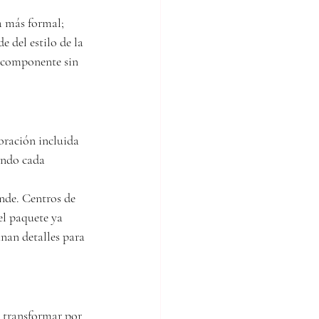
a más formal; 
 del estilo de la 
e componente sin 
oración incluida 
ando cada 
nde. Centros de 
el paquete ya 
nan detalles para 
e transformar por 