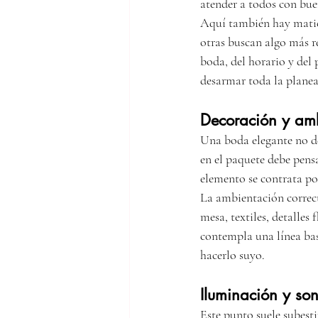
atender a todos con bue
Aquí también hay matic
otras buscan algo más r
boda, del horario y del
desarmar toda la planea
Decoración y am
Una boda elegante no de
en el paquete debe pens
elemento se contrata po
La ambientación correc
mesa, textiles, detalles 
contempla una línea bas
hacerlo suyo.
Iluminación y so
Este punto suele subest