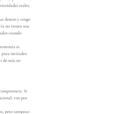
ioridades reales, 
ue desean y rango 
vía no tienen una 
itados cuando 
tronomía es 
a para invitados 
ar de más en 
ansparencia. Si 
icional, van por 
rza, pero tampoco 