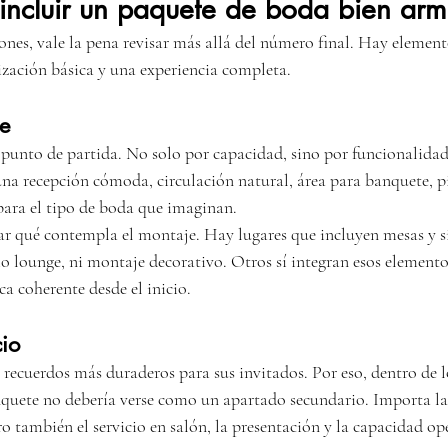
incluir un paquete de boda bien ar
ones, vale la pena revisar más allá del número final. Hay elemen
tización básica y una experiencia completa.
e
l punto de partida. No solo por capacidad, sino por funcionalidad
una recepción cómoda, circulación natural, área para banquete, pi
ara el tipo de boda que imaginan.
r qué contempla el montaje. Hay lugares que incluyen mesas y si
o lounge, ni montaje decorativo. Otros sí integran esos elementos 
a coherente desde el inicio.
cio
 recuerdos más duraderos para sus invitados. Por eso, dentro de l
quete no debería verse como un apartado secundario. Importa la
o también el servicio en salón, la presentación y la capacidad op