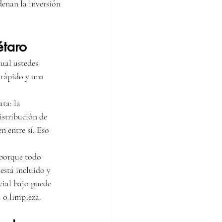
denan la inversión 
étaro
ual ustedes 
 rápido y una 
ta: la 
istribución de 
 entre sí. Eso 
 porque todo 
está incluido y 
cial bajo puede 
l o limpieza.