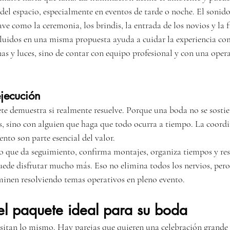
el espacio, especialmente en eventos de tarde o noche. El sonido,
e como la ceremonia, los brindis, la entrada de los novios y la fi
ncluidos en una misma propuesta ayuda a cuidar la experiencia co
nas y luces, sino de contar con equipo profesional y con una oper
jecución
e demuestra si realmente resuelve. Porque una boda no se sostie
, sino con alguien que haga que todo ocurra a tiempo. La coordin
ento son parte esencial del valor.
o que da seguimiento, confirma montajes, organiza tiempos y re
uede disfrutar mucho más. Eso no elimina todos los nervios, pero 
rminen resolviendo temas operativos en pleno evento.
el paquete ideal para su boda
sitan lo mismo. Hay parejas que quieren una celebración grande