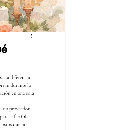
ué
. La diferencia 
orran durante la 
ción en una sola 
: un proveedor 
arece flexible, 
costos que no 