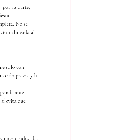
 por su parte, 
esta.
mpleta. No se 
ación alineada al 
ne solo con 
ación previa y la 
sponde ante 
sí evita que 
 y muy producida, 