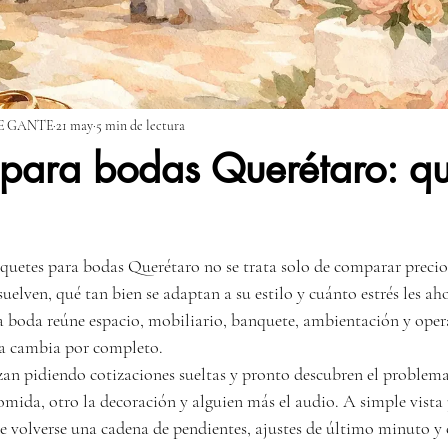
E GANTE
21 may
5 min de lectura
 para bodas Querétaro: q
aquetes para bodas Querétaro no se trata solo de comparar precios
esuelven, qué tan bien se adaptan a su estilo y cuánto estrés les ah
boda reúne espacio, mobiliario, banquete, ambientación y opera
ia cambia por completo.
n pidiendo cotizaciones sueltas y pronto descubren el problema
 comida, otro la decoración y alguien más el audio. A simple vista p
de volverse una cadena de pendientes, ajustes de último minuto y 