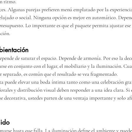
n ritmo.
es. Algunas parejas prefieren menú emplatado por la experienci
elajado o social. Ninguna opción es mejor en automático. Depende
 presupuesto. Lo importante es que el paquete permita ajustar es
ción.
bientación
pende de saturar el espacio. Depende de armonía. Por eso la dec
arse en conjunto con el lugar, el mobiliario y la iluminación. Cu
r separado, es común que el resultado se vea fragmentado.
ta puede elevar una boda íntima tanto como una celebración gra
florales y distribución visual deben responder a una idea clara. Si 
e decorativa, ustedes parten de una ventaja importante y solo afi
nido
imarse hasta que falla. La iluminación define el ambiente y pued