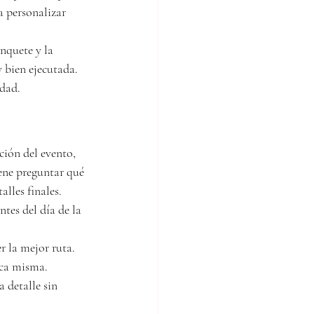
a personalizar 
anquete y la 
y bien ejecutada. 
idad.
ción del evento, 
ene preguntar qué 
lles finales.
tes del día de la 
r la mejor ruta. 
ica misma. 
 detalle sin 