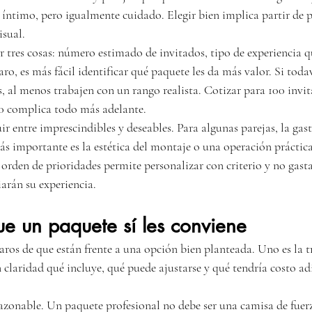
íntimo, pero igualmente cuidado. Elegir bien implica partir de pr
isual.
r tres cosas: número estimado de invitados, tipo de experiencia q
aro, es más fácil identificar qué paquete les da más valor. Si toda
es, al menos trabajen con un rango realista. Cotizar para 100 inv
0 complica todo más adelante.
r entre imprescindibles y deseables. Para algunas parejas, la gas
más importante es la estética del montaje o una operación práctic
 orden de prioridades permite personalizar con criterio y no gast
arán su experiencia.
e un paquete sí les conviene
ros de que están frente a una opción bien planteada. Uno es la tr
 claridad qué incluye, qué puede ajustarse y qué tendría costo ad
 razonable. Un paquete profesional no debe ser una camisa de fue