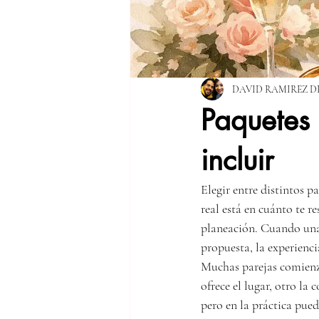
DAVID RAMIREZ D
Paquetes
incluir
Elegir entre distintos p
real está en cuánto te r
planeación. Cuando una 
propuesta, la experienc
Muchas parejas comienza
ofrece el lugar, otro la
pero en la práctica pue