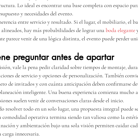
structura. Lo ideal es encontrar una base completa con espacio par
resupuesto y necesidades del evento.
herencia entre servicio y resultado. Si el lugar, el mobiliario, el b
 alineados, hay más probabilidades de lograr una 
boda elegante
 
parece venir de una lógica distinta, el evento puede perder un
ne preguntar antes de apartar
sión, vale la pena pedir claridad sobre tiempos de montaje, dura
iciones de servicio y opciones de personalización. También convi
ero de invitados y con cuánta anticipación deben confirmarse deta
planeación inteligente. Una buena experiencia comienza mucho an
siones suelen venir de conversaciones claras desde el inicio.
 resolver todo en un solo lugar, una propuesta integral puede se
a comodidad operativa termina siendo tan valiosa como la estét
dinación y ambientación bajo una sola visión permiten cuidar cada
 carga innecesaria.