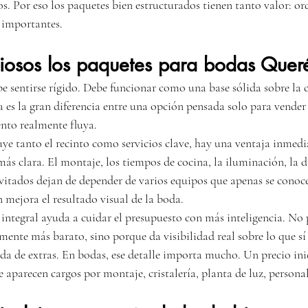
s. Por eso los paquetes bien estructurados tienen tanto valor: or
s importantes.
iosos los paquetes para bodas Quer
 sentirse rígido. Debe funcionar como una base sólida sobre la c
a es la gran diferencia entre una opción pensada solo para vender
ento realmente fluya.
ye tanto el recinto como servicios clave, hay una ventaja inmedia
ás clara. El montaje, los tiempos de cocina, la iluminación, la d
vitados dejan de depender de varios equipos que apenas se conocen
 mejora el resultado visual de la boda.
ntegral ayuda a cuidar el presupuesto con más inteligencia. No
ente más barato, sino porque da visibilidad real sobre lo que sí 
da de extras. En bodas, ese detalle importa mucho. Un precio ini
e aparecen cargos por montaje, cristalería, planta de luz, persona