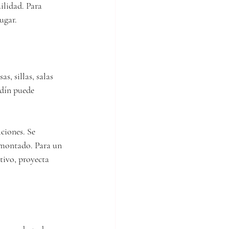
ilidad. Para 
ugar.
s, sillas, salas 
rdín puede 
ciones. Se 
 montado. Para un 
tivo, proyecta 