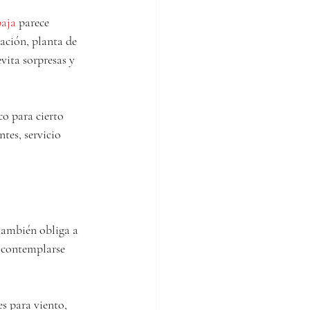
baja
 parece 
ación, planta de 
vita sorpresas y 
co para cierto 
tes, servicio 
también obliga a 
 contemplarse 
s para viento, 