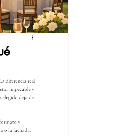
ué
a diferencia real 
estar impecable y 
 elegido deja de 
formato y 
a o la fachada. 