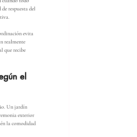
en cuando todo 
d de respuesta del 
tiva.
ordinación evita 
on realmente 
l que recibe 
egún el 
io. Un jardín 
eremonia exterior 
ién la comodidad 