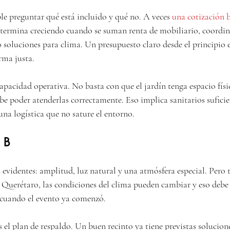
 preguntar qué está incluido y qué no. A veces 
una cotización 
ro termina creciendo cuando se suman renta de mobiliario, coordin
 soluciones para clima. Un presupuesto claro desde el principio e
rma justa.
apacidad operativa. No basta con que el jardín tenga espacio físi
e poder atenderlas correctamente. Eso implica sanitarios suficien
 una logística que no sature el entorno.
n B
 evidentes: amplitud, luz natural y una atmósfera especial. Pero 
 Querétaro, las condiciones del clima pueden cambiar y eso debe
 cuando el evento ya comenzó.
 el plan de respaldo. Un buen recinto ya tiene previstas solucione