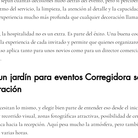
o sepan cuántas decisiones hubo detrás del evento, pero sí percib
tmo del servicio, la limpieza, la atención al detalle y la capacida
experiencia mucho más profunda que cualquier decoración llama
 la hospitalidad no es un extra. Es parte del éxito. Una buena co
la experiencia de cada invitado y permite que quienes organizar
so aplica tanto para unos novios como para un director comercia
.
n jardín para eventos Corregidora s
ración
esitan lo mismo, y elegir bien parte de entender eso desde el inic
 recorrido visual, zonas fotográficas atractivas, posibilidad de c
ca hacia la recepción. Aquí pesa mucho la atmósfera, pero tamb
 varias horas.