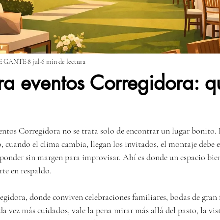
E GANTE
8 jul
6 min de lectura
ra eventos Corregidora: q
entos Corregidora no se trata solo de encontrar un lugar bonito. L
o, cuando el clima cambia, llegan los invitados, el montaje debe 
esponder sin margen para improvisar. Ahí es donde un espacio bien
rte en respaldo.
idora, donde conviven celebraciones familiares, bodas de gran 
a vez más cuidados, vale la pena mirar más allá del pasto, la vist