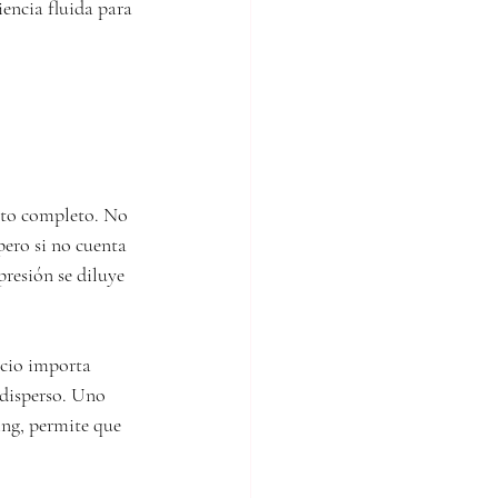
encia fluida para 
nto completo. No 
ero si no cuenta 
resión se diluye 
acio importa 
 disperso. Uno 
ng, permite que 