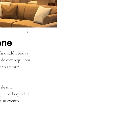
ene
ín o salón bodas 
a de cómo quieren 
sean asumir 
 de una 
 que nada quede al 
a su evento.