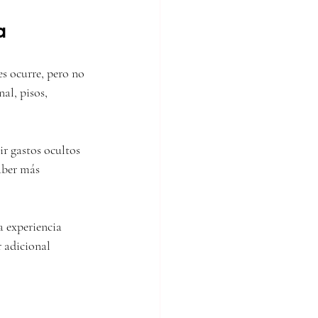
a
s ocurre, pero no 
al, pisos, 
r gastos ocultos 
aber más 
a experiencia 
 adicional 