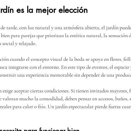
dín es la mejor elección
e tarde, con luz natural y una atmósfera abierta, el jardín puede 
ien para parejas que priorizan la estética natural, la sensación 
 social y relajado.
ón cuando el concepto visual de la boda se apoya en flores, folla
ca integrarse con el entorno. En este tipo de eventos, el espacio 
 construir una experiencia memorable sin depender de una producc
n exige aceptar ciertas condiciones. Si tienen invitados mayores, 
e valoran mucho la comodidad, deben pensar en accesos, baños, 
 reales para calor o frío. Un jardín espectacular pierde fuerza cua
necesita para funcionar bien