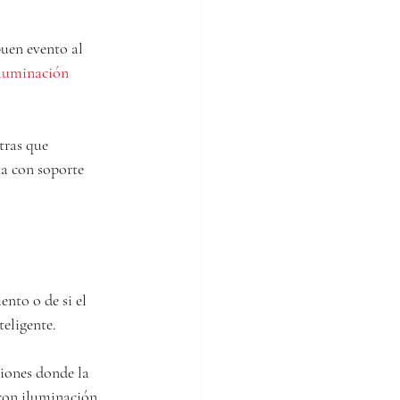
buen evento al 
luminación 
tras que 
ta con soporte 
ento o de si el 
teligente.
iones donde la 
con iluminación 