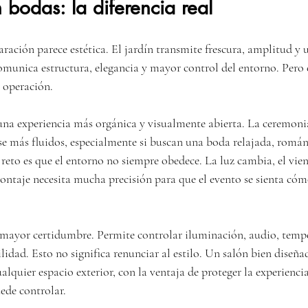
n bodas: la diferencia real
ración parece estética. El jardín transmite frescura, amplitud y 
munica estructura, elegancia y mayor control del entorno. Pero en
a operación.
una experiencia más orgánica y visualmente abierta. La ceremonia,
se más fluidos, especialmente si buscan una boda relajada, romá
l reto es que el entorno no siempre obedece. La luz cambia, el vien
ontaje necesita mucha precisión para que el evento se sienta cóm
 mayor certidumbre. Permite controlar iluminación, audio, temp
idad. Esto no significa renunciar al estilo. Un salón bien diseña
quier espacio exterior, con la ventaja de proteger la experiencia
ede controlar.