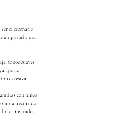
ser el escenario 
de amplitud y una 
je, tonos suaves 
ya aporta 
ión excesiva.
familias con niños 
sombra, recorrido 
ndo los invitados 