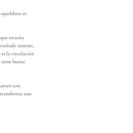
equilibrio es 
 que estarán 
traslado interno, 
i la circulación 
 tiene buena 
mueven con 
e transforma una 