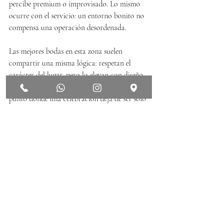
percibe premium o improvisado. Lo mismo 
ocurre con el servicio: un entorno bonito no 
compensa una operación desordenada.
Las mejores bodas en esta zona suelen 
compartir una misma lógica: respetan el 
carácter del lugar, pero lo elevan con diseño, 
hospitalidad y ejecución precisa. Ese es el 
punto donde una celebración deja de ser solo 
bonita y se vuelve verdaderamente 
memorable.
Para quién sí conviene 
casarse en Huimilpan
No todas las parejas buscan lo mismo, y eso 
está bien. Huimilpan suele ser una gran 
opción para quienes quieren una boda con 